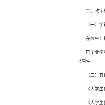
二、政审
（一）学
在校生：
已毕业学
书原件。
（二）其
《大学生
《大学生