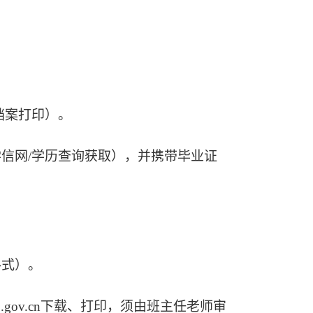
档案打印）。
学信网
/学历查询获取），并携带毕业证
格式）。
gfbzb.gov.cn下载、打印，须由班主任老师审