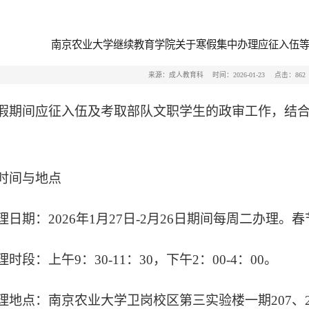
南京农业大学继续教育学院关于寒假集中办理应征入伍
来源：成人教育科
时间：2026-01-23
点击：
862
假期间应征入伍及考取部队文职学生的政审工作，结
时间与地点
理日期：
202
6
年
1
月
27
日
-
2
月
26
日期间每周二办理。
春
理时段：上午
9：
3
0-11：
3
0，下午2：00-4：00。
理地点：南京农业大学卫岗校区第三实验楼一期
207、