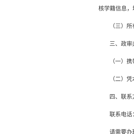
核学籍信息，
（三）所
三、政审
（一）携
（二）凭
四、联系
联系电话
请需要办