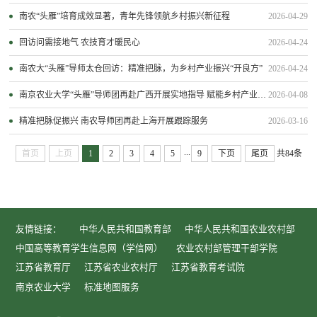
南农“头雁”培育成效显著，青年先锋领航乡村振兴新征程
2026-04-29
回访问需接地气 农技育才暖民心
2026-04-24
南农大“头雁”导师太仓回访：精准把脉，为乡村产业振兴“开良方”
2026-04-24
南京农业大学“头雁”导师团再赴广西开展实地指导 赋能乡村产业振兴
2026-04-08
精准把脉促振兴 南农导师团再赴上海开展跟踪服务
2026-03-16
...
首页
上页
1
2
3
4
5
9
下页
尾页
共84条
友情链接：
中华人民共和国教育部
中华人民共和国农业农村部
中国高等教育学生信息网（学信网）
农业农村部管理干部学院
江苏省教育厅
江苏省农业农村厅
江苏省教育考试院
南京农业大学
标准地图服务