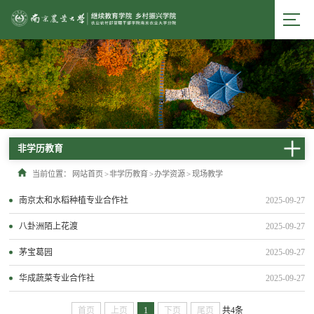
非学历教育
当前位置：
网站首页
>
非学历教育
>
办学资源
>
现场教学
南京太和水稻种植专业合作社
2025-09-27
八卦洲陌上花渡
2025-09-27
茅宝葛园
2025-09-27
华成蔬菜专业合作社
2025-09-27
首页
上页
1
下页
尾页
共4条