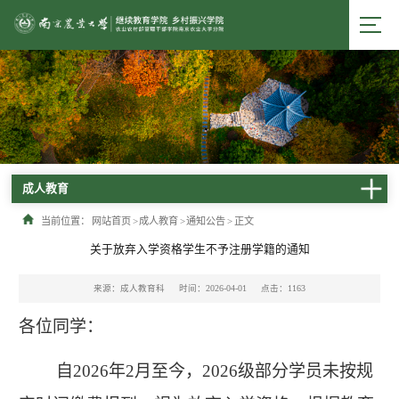
成人教育
当前位置：
网站首页
>
成人教育
>
通知公告
>
正文
关于放弃入学资格学生不予注册学籍的通知
来源：成人教育科
时间：2026-04-01
点击：
1163
各位同学：
自
2026
年
2
月至今，
2026
级部分学员未按规