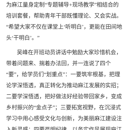
为麻江量身定制“专题辅导+现场教学”相结合的
培训套餐，帮助青年干部既懂理论、又会实战。
“希望大家不仅在课堂上‘听明白’，更能在田间地
头‘干明白’。”
吴峰在开班动员讲话中勉励大家珍惜机会，
带着问题来、揣着办法回，并一连说了四个
“要”，给学员们“划重点”：一要筑牢根基，把理
论学深悟透，真正转化为推动麻江发展的实招；
二要学深悟透，把好做法好经验带回家乡，变成
乡村振兴的“金点子”；三要拓宽视野，在沉浸式
学习中用心感受文化与创新，为美丽麻江建设注
入新灵感；四要严明纪律，以务实作风展现麻江