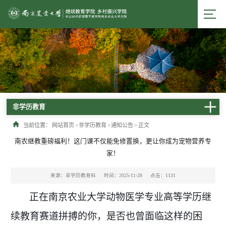
非学历教育
当前位置：
网站首页
>
非学历教育
>
通知公告
>
正文
南农继教重磅福利！这门课不仅能免修置换，更让你成为宠物营养专
家！
来源：非学历教育科
时间：2025-11-28
点击：
1131
正在南京农业大学动物医学专业高等学历继
续教育赛道拼搏的你，是否也曾面临这样的困